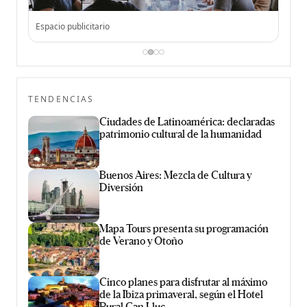
Espacio publicitario
Espac
TENDENCIAS
Ciudades de Latinoamérica: declaradas
patrimonio cultural de la humanidad
Buenos Aires: Mezcla de Cultura y
Diversión
Mapa Tours presenta su programación
de Verano y Otoño
Cinco planes para disfrutar al máximo
de la Ibiza primaveral, según el Hotel
Rural Can Lluc